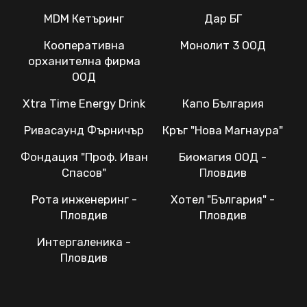
MDM Кетъринг
Дар БГ
Кооперативна
Монолит 3 ООД
орханителна фирма
ООД
Xtra Time Energy Drink
Капо България
Ривасаунд Фърничър
Кръг "Нова Магнаура"
Фондация "Проф. Иван
Биомагия ООД -
Спасов"
Пловдив
Рота инженеринг -
Хотел "България" -
Пловдив
Пловдив
Интергаленика -
Пловдив